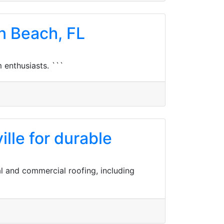
n Beach, FL
 enthusiasts. ```
lle for durable
al and commercial roofing, including